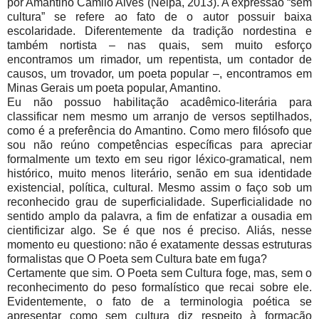
por Amantino Camilo Alves (Nelpa, 2013). A expressão “sem
cultura” se refere ao fato de o autor possuir baixa
escolaridade. Diferentemente da tradição nordestina e
também nortista – nas quais, sem muito esforço
encontramos um rimador, um repentista, um contador de
causos, um trovador, um poeta popular –, encontramos em
Minas Gerais um poeta popular, Amantino.
Eu não possuo habilitação acadêmico-literária para
classificar nem mesmo um arranjo de versos septilhados,
como é a preferência do Amantino. Como mero filósofo que
sou não reúno competências específicas para apreciar
formalmente um texto em seu rigor léxico-gramatical, nem
histórico, muito menos literário, senão em sua identidade
existencial, política, cultural. Mesmo assim o faço sob um
reconhecido grau de superficialidade. Superficialidade no
sentido amplo da palavra, a fim de enfatizar a ousadia em
cientificizar algo. Se é que nos é preciso. Aliás, nesse
momento eu questiono: não é exatamente dessas estruturas
formalistas que O Poeta sem Cultura bate em fuga?
Certamente que sim. O Poeta sem Cultura foge, mas, sem o
reconhecimento do peso formalístico que recai sobre ele.
Evidentemente, o fato de a terminologia poética se
apresentar como sem cultura diz respeito à formação