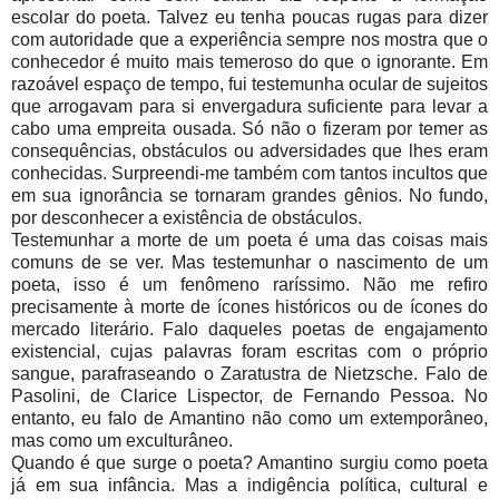
escolar do poeta. Talvez eu tenha poucas rugas para dizer
com autoridade que a experiência sempre nos mostra que o
conhecedor é muito mais temeroso do que o ignorante. Em
razoável espaço de tempo, fui testemunha ocular de sujeitos
que arrogavam para si envergadura suficiente para levar a
cabo uma empreita ousada. Só não o fizeram por temer as
consequências, obstáculos ou adversidades que lhes eram
conhecidas. Surpreendi-me também com tantos incultos que
em sua ignorância se tornaram grandes gênios. No fundo,
por desconhecer a existência de obstáculos.
Testemunhar a morte de um poeta é uma das coisas mais
comuns de se ver. Mas testemunhar o nascimento de um
poeta, isso é um fenômeno raríssimo. Não me refiro
precisamente à morte de ícones históricos ou de ícones do
mercado literário. Falo daqueles poetas de engajamento
existencial, cujas palavras foram escritas com o próprio
sangue, parafraseando o Zaratustra de Nietzsche. Falo de
Pasolini, de Clarice Lispector, de Fernando Pessoa. No
entanto, eu falo de Amantino não como um extemporâneo,
mas como um exculturâneo.
Quando é que surge o poeta? Amantino surgiu como poeta
já em sua infância. Mas a indigência política, cultural e