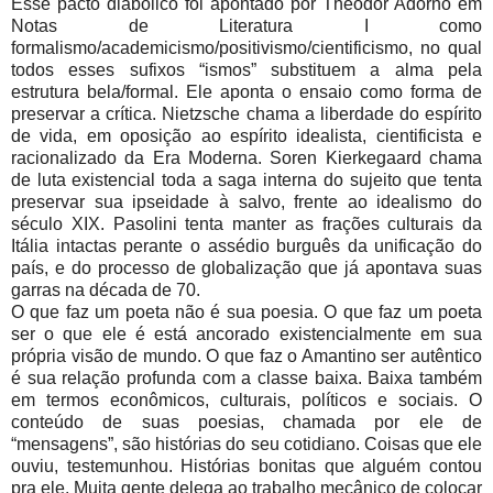
Esse pacto diabólico foi apontado por Theodor Adorno em
Notas de Literatura I como
formalismo/academicismo/positivismo/cientificismo, no qual
todos esses sufixos “ismos” substituem a alma pela
estrutura bela/formal. Ele aponta o ensaio como forma de
preservar a crítica. Nietzsche chama a liberdade do espírito
de vida, em oposição ao espírito idealista, cientificista e
racionalizado da Era Moderna. Soren Kierkegaard chama
de luta existencial toda a saga interna do sujeito que tenta
preservar sua ipseidade à salvo, frente ao idealismo do
século XIX. Pasolini tenta manter as frações culturais da
Itália intactas perante o assédio burguês da unificação do
país, e do processo de globalização que já apontava suas
garras na década de 70.
O que faz um poeta não é sua poesia. O que faz um poeta
ser o que ele é está ancorado existencialmente em sua
própria visão de mundo. O que faz o Amantino ser autêntico
é sua relação profunda com a classe baixa. Baixa também
em termos econômicos, culturais, políticos e sociais. O
conteúdo de suas poesias, chamada por ele de
“mensagens”, são histórias do seu cotidiano. Coisas que ele
ouviu, testemunhou. Histórias bonitas que alguém contou
pra ele. Muita gente delega ao trabalho mecânico de colocar