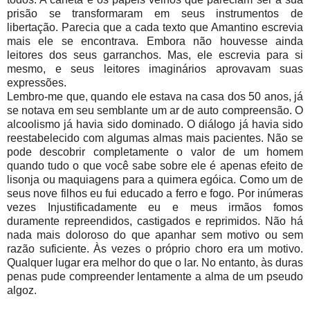
prisão se transformaram em seus instrumentos de
libertação. Parecia que a cada texto que Amantino escrevia
mais ele se encontrava. Embora não houvesse ainda
leitores dos seus garranchos. Mas, ele escrevia para si
mesmo, e seus leitores imaginários aprovavam suas
expressões.
Lembro-me que, quando ele estava na casa dos 50 anos, já
se notava em seu semblante um ar de auto compreensão. O
alcoolismo já havia sido dominado. O diálogo já havia sido
reestabelecido com algumas almas mais pacientes. Não se
pode descobrir completamente o valor de um homem
quando tudo o que você sabe sobre ele é apenas efeito de
lisonja ou maquiagens para a quimera egóica. Como um de
seus nove filhos eu fui educado a ferro e fogo. Por inúmeras
vezes Injustificadamente eu e meus irmãos fomos
duramente repreendidos, castigados e reprimidos. Não há
nada mais doloroso do que apanhar sem motivo ou sem
razão suficiente. Às vezes o próprio choro era um motivo.
Qualquer lugar era melhor do que o lar. No entanto, às duras
penas pude compreender lentamente a alma de um pseudo
algoz.