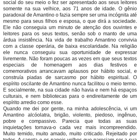
social do seu meio o fez ser apresentado aos seus leitores
somente na sua velhice, aos 71 anos de idade. O gênio
paradoxal de Amantino o fazia sempre ser uma incógnita até
mesmo para seus filhos e esposa, o que dirá a sociedade.
Ele não conseguia um minuto de atenção dos ouvintes e
leitores para os seus textos, senão sob o manto de uma
árdua insistência. Na vida de trabalho Amantino convivia
com a classe operária, de baixa escolaridade. Na religião
ele nunca conseguiu sua oportunidade de expressar
livremente. Não foram poucas as vezes em que seus textos
especiais de homenagem aos dias festivos e
comemorativos arrancavam aplausos por hábito social, e
construía piadas de sarcasmo por hábito espiritual. O
espírito oscilante de Amantino nunca facilitou o meio termo.
E socialmente, na sua cidade não havia e nem há espaços
culturais, e nem bibliotecas para o endireitamente de um
espírito arredio como esse.
Quando me dei por gente, na minha adolescência, vi um
Amantino alcóolatra, brigão, violento, piedoso, ingênuo,
pobre e compassivo. Parecia que todas as suas
inquietações tornava-o cada vez mais incompreendido.
Muito temido, muito amado, muito criticado. Rejeitado por
todos. A caneta e os papeis velhos que pareciam ser a sua