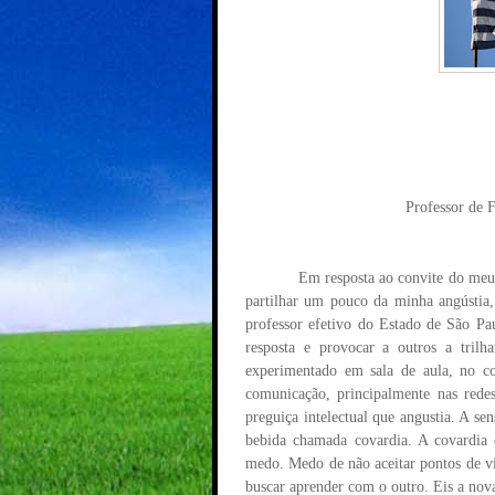
Professor de F
Em resposta ao convite do meu
partilhar um pouco da minha ang
ú
sti
professor efetivo do Estado de S
ã
o Pa
resposta e provocar a outros a trilh
experimentado em sala de aula, no c
comunica
çã
o, principalmente nas rede
pregui
ç
a intelectual que angustia. A sen
bebida chamada covardia. A covardia 
medo. Medo de n
ã
o aceitar pontos de 
buscar aprender com o outro. Eis a nova