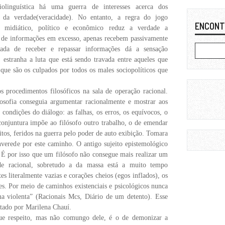
iolingu
í
stica h
á
uma guerra de interesses acerca dos
 da verdade(veracidade). No entanto, a regra do jogo
ENCONT
r midi
á
tico, pol
í
tico e econ
ô
mico reduz a verdade a
 de informa
çõ
es em excesso, apenas recebem passivamente
zada de receber e repassar informa
çõ
es d
á
a sensa
çã
o
É
estranha a luta que est
á
sendo travada entre aqueles que
 que s
ã
o os culpados por todos os males sociopol
í
ticos que
os procedimentos filos
ó
ficos na sala de opera
çã
o racional.
osofia conseguia argumentar racionalmente e mostrar aos
s condi
çõ
es do diálogo: as falhas, os erros, os equ
í
vocos, o
 conjuntura imp
õ
e ao fil
ó
sofo outro trabalho, o de emendar
itos, feridos na guerra pelo poder de auto exibi
çã
o. Tomara
enverede por este caminho. O antigo sujeito epistemol
ó
gico
.
É
por isso que um fil
ó
sofo n
ã
o consegue mais realizar um
de racional, sobretudo a da massa est
á
a muito tempo
es literalmente vazias e corações cheios (egos inflados), os
res. Por meio de caminhos exist
e
nciais e psicol
ó
gicos nunca
a violenta
”
(Racionais Mcs, Di
á
rio de um detento). Esse
ado por Marilena Chauí.
ue respeito, mas n
ã
o comungo dele,
é
o de demonizar a