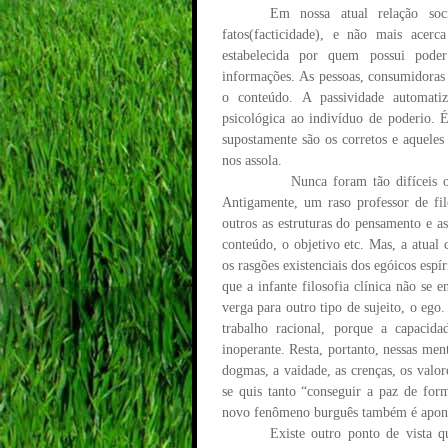
Em nossa atual rela
çã
o soc
fatos(facticidade), e n
ã
o mais acerca
estabelecida por quem possui pode
informa
çõ
es. As pessoas, consumidoras
o conte
ú
do. A passividade automati
psicol
ó
gica ao indiv
í
duo de poderio.
supostamente s
ã
o os corretos e aqueles
nos assola.
Nunca foram t
ã
o dif
í
ceis 
Antigamente, um raso professor de fil
outros as estruturas do pensamento e a
conte
ú
do, o objetivo etc. Mas, a atual
os rasg
õ
es existenciais dos eg
ó
icos esp
í
r
que a infante filosofia clínica não se 
verga para outro tipo de sujeito, o ego
trabalho racional, porque a capacida
inoperante. Resta, portanto, nessas ment
dogmas, a vaidade, as cren
ç
as, os valo
se quis tanto
“
conseguir a paz de form
novo fenômeno burguês também é apont
Existe outro ponto de vista q