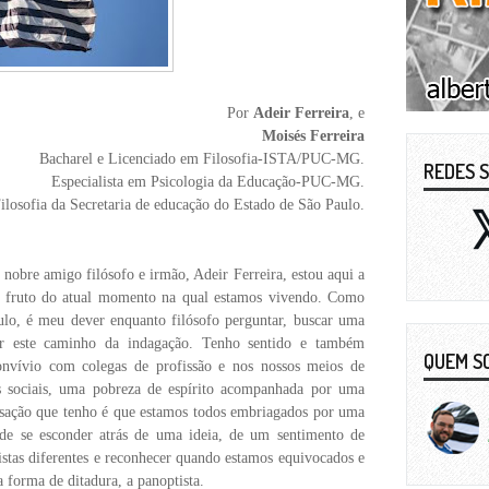
Por
Adeir Ferreira
, e
Mois
é
s Ferreira
Bacharel e Licenciado em Filosofia-ISTA/PUC-MG.
REDES S
Especialista em Psicologia da Educação-PUC-MG.
ilosofia da Secretaria de educa
çã
o do Estado de S
ã
o Paulo.
 nobre amigo fil
ó
sofo e irm
ã
o, Adeir Ferreira, estou aqui a
a, fruto do atual momento na qual estamos vivendo. Como
ulo,
é
meu dever enquanto fil
ó
sofo perguntar, buscar uma
ar este caminho da indaga
çã
o. Tenho sentido e tamb
é
m
QUEM S
onv
í
vio com colegas de profiss
ã
o e nos nossos meios de
s sociais, uma pobreza de esp
í
rito acompanhada por uma
sa
çã
o que tenho
é
que estamos todos embriagados por uma
de se esconder atr
á
s de uma ideia, de um sentimento de
vistas diferentes e reconhecer quando estamos equivocados e
 forma de ditadura, a panoptista.