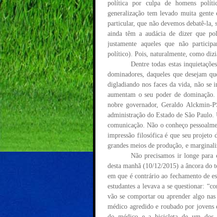
pol
í
tica por culpa de homens pol
í
ti
generaliza
çã
o tem levado muita gente 
particular, que n
ã
o devemos debat
ê
-la,
ainda t
ê
m a aud
á
cia de dizer que po
justamente aqueles que n
ã
o particip
pol
í
tico). Pois, naturalmente, como diz
Dentre todas estas inquieta
çõ
e
dominadores, daqueles que desejam qu
digladiando nos faces da vida, n
ã
o se 
aumentam o seu poder de domina
çã
o.
nobre governador, Geraldo Alckmin-P
administra
çã
o do Estado de S
ã
o Paulo.
comunica
çã
o. N
ã
o o conhe
ç
o pessoalme
impress
ã
o filos
ó
fica
é
que seu projeto d
grandes meios de produ
çã
o, e marginali
N
ã
o precisamos ir longe para
desta manh
ã
(10/12/2015) a
â
ncora do t
em que
é
contr
á
rio ao fechamento de es
estudantes a levava a se questionar:
“
c
v
ã
o se comportar ou aprender algo nas 
m
é
dico agredido e roubado por jovens
do m
é
dico e a bicicleta de um dos