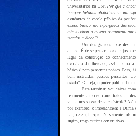
universit
á
rios na USP.
Por que a
â
ncor
imagens bebidas alc
ó
olicas em um esp
estudantes de escola p
ú
blica da perife
ensino b
á
sico s
ã
o expurgados das esco
n
ã
o recebem o mesmo tratamento por s
regadas a
á
lcool?
Um dos grandes alvos desta m
alunos.
É
de se pensar: por que justamen
lugar da constru
çã
o do conhecimento
exerc
í
cio da liberdade, assim como 
b
á
sica
é
para pensantes pobres. Bem, hi
bem instru
í
das, pessoas pensantes. 
estado
”
. Ou seja, o poder p
ú
blico funci
Para terminar, vou deixar com
realmente em crise como todos alarde
venha nos salvar desta cat
á
strofe? At
é
m
por exemplo, o impeachment a Dilma
leia, releia, busque n
ã
o somente infor
sugira, traga cr
í
ticas construtivas.