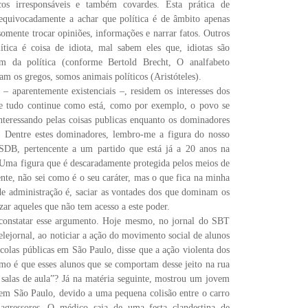
cos irrespons
á
veis e tamb
é
m covardes. Esta pr
á
tica de
equivocadamente a achar que pol
í
tica
é
de
â
mbito apenas
 somente trocar opini
õ
es, informa
çõ
es e narrar fatos. Outros
l
í
tica
é
coisa de idiota, mal sabem eles que, idiotas s
ã
o
am da política (conforme Bertold Brecht, O analfabeto
iam os gregos, somos animais pol
í
ticos (Arist
ó
teles).
s
–
aparentemente existenciais
–
, residem os interesses dos
e tudo continue como est
á
, como por exemplo, o povo se
interessando pelas coisas publicas enquanto os dominadores
Dentre estes dominadores, lembro-me a figura do nosso
SDB, pertencente a um partido que est
á
j
á
a 20 anos na
 Uma figura que
é
descaradamente protegida pelos meios de
nte, n
ã
o sei como
é
o seu car
á
ter, mas o que fica na minha
e administra
çã
o
é
, saciar as vontades dos que dominam os
zar aqueles que n
ã
o tem acesso a este poder.
 constatar esse argumento. Hoje mesmo, no jornal do SBT
elejornal, ao noticiar a a
çã
o do movimento social de alunos
colas p
ú
blicas em S
ã
o Paulo, disse que a a
çã
o violenta dos
omo
é
que esses alunos que se comportam desse jeito na rua
salas de aula
”
? J
á
na mat
é
ria seguinte, mostrou um jovem
 em S
ã
o Paulo, devido a uma pequena colis
ã
o entre o carro
 agressores. O m
é
dico saia de uma festa clandestina de