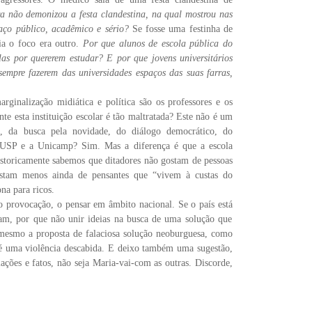
a n
ã
o demonizou a festa clandestina, na qual mostrou nas
a
ç
o p
ú
blico, acad
ê
mico e s
é
rio?
Se fosse uma festinha de
ria o foco era outro.
Por que alunos de escola p
ú
blica do
las por quererem estudar?
E por que jovens universit
á
rios
empre fazerem das universidades espa
ç
os das suas farras,
arginaliza
çã
o midi
á
tica e pol
í
tica s
ã
o os professores e os
te esta institui
çã
o escolar
é
t
ã
o maltratada? Este n
ã
o
é
um
, da busca pela novidade, do di
á
logo democr
á
tico, do
a USP e a Unicamp? Sim. Mas a diferen
ç
a
é
que a escola
storicamente sabemos que ditadores n
ã
o gostam de pessoas
Gostam menos ainda de pensantes que
“
vivem
à
custas do
ona para ricos.
o provoca
çã
o, o pensar em
â
mbito nacional. Se o pa
í
s est
á
iam, por que n
ã
o unir ideias na busca de uma solu
çã
o que
esmo a proposta de falaciosa solu
çã
o neoburguesa, como
é
uma viol
ê
ncia descabida. E deixo tamb
é
m uma sugest
ã
o,
ma
çõ
es e fatos, n
ã
o seja Maria-vai-com as outras. Discorde,