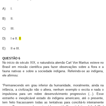
A)
I.
B)
II.
C)
III.
D)
I e II.
X
E)
II e III.
QUESTÃO 6
No início do século XIX, o naturalista alemão Carl Von Martius esteve no
Brasil em missão cientifica para fazer observações sobre a flora e a
fauna nativas e sobre a sociedade indígena. Referindo-se ao indígena,
ele afirmou:
“Permanecendo em grau inferior da humanidade, moralmente, ainda na
infância, a civilização não o altera, nenhum exemplo o excita e nada o
impulsiona para um nobre desenvolvimento progressivo (…). Esse
estranho e inexplicável estado do indígena americano, até o presente,
tem feito fracassarem todas as tentativas para conciliá-lo inteiramente