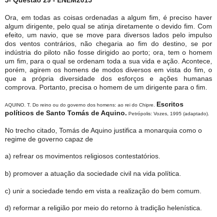
5- Questão 29 - ENEM2015
Ora, em todas as coisas ordenadas a algum fim, é preciso haver
algum dirigente, pelo qual se atinja diretamente o devido fim. Com
efeito, um navio, que se move para diversos lados pelo impulso
dos ventos contrários, não chegaria ao fim do destino, se por
indústria do piloto não fosse dirigido ao porto; ora, tem o homem
um fim, para o qual se ordenam toda a sua vida e ação. Acontece,
porém, agirem os homens de modos diversos em vista do fim, o
que a própria diversidade dos esforços e ações humanas
comprova. Portanto, precisa o homem de um dirigente para o fim.
Escritos
AQUINO. T. Do reino ou do governo dos homens: ao rei do Chipre.
políticos de Santo Tomás de Aquino.
Petrópolis: Vozes, 1995 (adaptado).
No trecho citado, Tomás de Aquino justifica a monarquia como o
regime de governo capaz de
a) refrear os movimentos religiosos contestatórios.
b) promover a atuação da sociedade civil na vida política.
c) unir a sociedade tendo em vista a realização do bem comum.
d) reformar a religião por meio do retorno à tradição helenística.