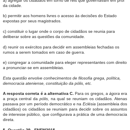
a) agregar os cidadãos em torno de reis que governavam em prol
da cidade.
b) permitir aos homens livres o acesso às decisões do Estado
expostas por seus magistrados.
c) constituir o lugar onde o corpo de cidadãos se reunia para
deliberar sobre as questões da comunidade.
d) reunir os exércitos para decidir em assembleias fechadas os
rumos a serem tomados em caso de guerra.
e) congregar a comunidade para eleger representantes com direito
a pronunciar-se em assembleias.
Esta questão envolve conhecimentos de filosofia grega, política,
democracia ateniense, constituição da pólis, etc.
A resposta correta é a alternativa C.
Para os gregos, a
ágora
era
a praça central da
pólis,
na qual se reuniam os cidadãos. Atenas
passava por um período democrático e na
Eclésia
(assembleia dos
cidadãos) os cidadãos se reuniam para decidir sobre os assuntos
de interesse público, que configurava a prática de uma democracia
direta.