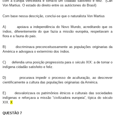
com a Europa vencedora e torná-lo um cidadão satisfeito e feliz.” (Carl
Von Martius. O estado do direito entre os autóctones do Brasil)
Com base nessa descrição, conclui-se que o naturalista Von Martius
A)
apoiava a independência do Novo Mundo, acreditando que os
índios, diferentemente do que fazia a missão européia, respeitavam a
flora e a fauna do pais.
B)
discriminava preconceituosamente as populações originarias da
América e advogava o extermínio dos índios.
C)
defendia uma posição progressista para o século XIX: a de tornar o
indígena cidadão satisfeito e feliz.
D)
procurava impedir o processo de aculturação, ao descrever
cientificamente a cultura das populações originarias da América.
E)
desvalorizava os patrimônios étnicos e culturais das sociedades
indígenas e reforçava a missão “civilizadora europeia”, típica do século
XIX.
X
QUESTÃO 7