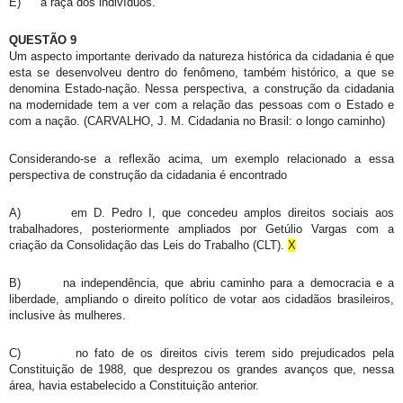
E)
a raça dos indivíduos.
QUESTÃO 9
Um aspecto importante derivado da natureza histórica da cidadania é que
esta se desenvolveu dentro do fenômeno, também histórico, a que se
denomina Estado-nação. Nessa perspectiva, a construção da cidadania
na modernidade tem a ver com a relação das pessoas com o Estado e
com a nação. (CARVALHO, J. M. Cidadania no Brasil: o longo caminho)
Considerando-se a reflexão acima, um exemplo relacionado a essa
perspectiva de construção da cidadania é encontrado
A)
em D. Pedro I, que concedeu amplos direitos sociais aos
trabalhadores, posteriormente ampliados por Getúlio Vargas com a
criação da Consolidação das Leis do Trabalho (CLT).
X
B)
na independência, que abriu caminho para a democracia e a
liberdade, ampliando o direito político de votar aos cidadãos brasileiros,
inclusive às mulheres.
C)
no fato de os direitos civis terem sido prejudicados pela
Constituição de 1988, que desprezou os grandes avanços que, nessa
área, havia estabelecido a Constituição anterior.