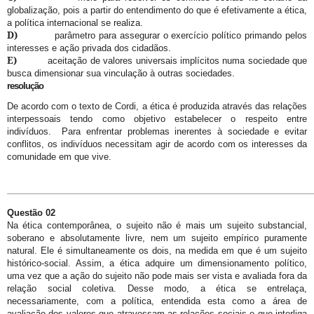
globalização, pois a partir do entendimento do que é efetivamente a ética,
a política internacional se realiza.
D)
parâmetro para assegurar o exercício político primando pelos
interesses e ação privada dos cidadãos.
E)
aceitação de valores universais implícitos numa sociedade que
busca dimensionar sua vinculação à outras sociedades.
resolução
De acordo com o texto de Cordi, a ética é produzida através das relações
interpessoais tendo como objetivo estabelecer o respeito entre
indivíduos. Para enfrentar problemas inerentes à sociedade e evitar
conflitos, os indivíduos necessitam agir de acordo com os interesses da
comunidade em que vive.
Questão 02
Na ética contemporânea, o sujeito não é mais um sujeito substancial,
soberano e absolutamente livre, nem um sujeito empírico puramente
natural. Ele é simultaneamente os dois, na medida em que é um sujeito
histórico-social. Assim, a ética adquire um dimensionamento político,
uma vez que a ação do sujeito não pode mais ser vista e avaliada fora da
relação social coletiva. Desse modo, a ética se entrelaça,
necessariamente, com a política, entendida esta como a área de
avaliação dos valores que atravessam as relações sociais e que interliga