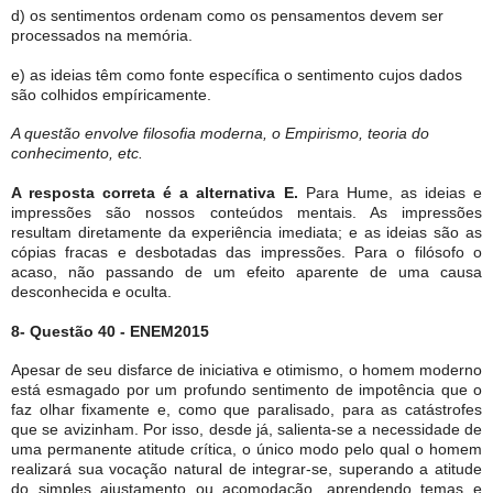
d) os sentimentos ordenam como os pensamentos devem ser
processados na memória.
e) as ideias têm como fonte específica o sentimento cujos dados
são colhidos empíricamente.
A questão envolve filosofia moderna, o Empirismo, teoria do
conhecimento, etc.
A resposta correta é a alternativa E.
Para Hume, as ideias e
impressões são nossos conteúdos mentais. As impressões
resultam diretamente da experiência imediata; e as ideias são as
cópias fracas e desbotadas das impressões. Para o filósofo o
acaso, não passando de um efeito aparente de uma causa
desconhecida e oculta.
8- Questão 40 - ENEM2015
Apesar de seu disfarce de iniciativa e otimismo, o homem moderno
está esmagado por um profundo sentimento de impotência que o
faz olhar fixamente e, como que paralisado, para as catástrofes
que se avizinham. Por isso, desde já, salienta-se a necessidade de
uma permanente atitude crítica, o único modo pelo qual o homem
realizará sua vocação natural de integrar-se, superando a atitude
do simples ajustamento ou acomodação, aprendendo temas e