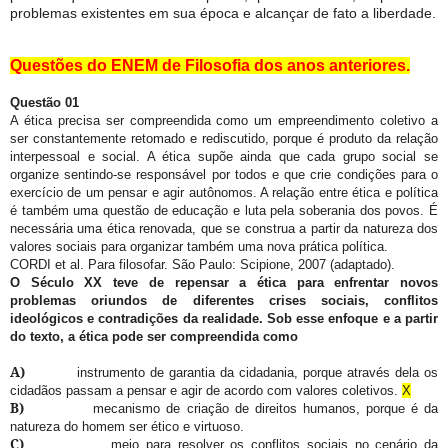
problemas existentes em sua época e alcançar de fato a liberdade.
Questões do ENEM de Filosofia dos anos anteriores.
Questão 01
A ética precisa ser compreendida como um empreendimento coletivo a
ser constantemente retomado e rediscutido, porque é produto da relação
interpessoal e social. A ética supõe ainda que cada grupo social se
organize sentindo-se responsável por todos e que crie condições para o
exercício de um pensar e agir autônomos. A relação entre ética e política
é também uma questão de educação e luta pela soberania dos povos. É
necessária uma ética renovada, que se construa a partir da natureza dos
valores sociais para organizar também uma nova prática política.
CORDI et al. Para filosofar. São Paulo: Scipione, 2007 (adaptado).
O Século XX teve de repensar a ética para enfrentar novos
problemas oriundos de diferentes crises sociais, conflitos
ideológicos e contradições da realidade. Sob esse enfoque e a partir
do texto, a ética pode ser compreendida como
A)
instrumento de garantia da cidadania, porque através dela os
cidadãos passam a pensar e agir de acordo com valores coletivos.
X
B)
mecanismo de criação de direitos humanos, porque é da
natureza do homem ser ético e virtuoso.
C)
meio para resolver os conflitos sociais no cenário da