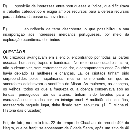
D)
oposição de interesses entre portugueses e índios, que dificultava
o trabalho catequético e exigia amplos recursos para a defesa recursos
para a defesa da posse da nova terra.
E)
abundância da terra descoberta, o que possibilitou a sua
incorporação aos interesses mercantis portugueses, por meio da
exploração econômica dos índios.
QUESTÃO 5
Os cruzados avançavam em silencio, encontrando por todas as partes
ossadas humanas, trapos e bandeiras. No meio desse quadro sinistro,
não puderam ver, sem estremecer de dor, o acampamento onde Gauthier
havia deixado as mulheres e crianças. La, os cristãos tinham sido
surpreendidos pelos muçulmanos, mesmo no momento em que os
sacerdotes celebravam o sacrifício da Missa. As mulheres, as crianças,
os velhos, todos os que a fraqueza ou a doença conservava sob as
tendas, perseguidos até os altares, tinham sido levados para a
escravidão ou imolados por um inimigo cruel. A multidão dos cristãos,
massacrada naquele lugar, tinha ficado sem sepultura. (J. F. Michaud.
História das cruzadas)
Foi, de fato, na sexta-feira 22 do tempo de Chaaban, do ano de 492 da
Hegira, que os franj* se apossaram da Cidade Santa, após um sitio de 40