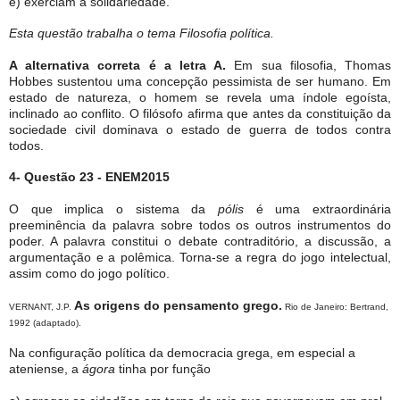
e) exerciam a solidariedade.
Esta questão trabalha o tema Filosofia política.
A alternativa correta é a letra A.
Em sua filosofia, Thomas
Hobbes sustentou uma concepção pessimista de ser humano. Em
estado de natureza, o homem se revela uma índole egoísta,
inclinado ao conflito. O filósofo afirma que antes da constituição da
sociedade civil dominava o estado de guerra de todos contra
todos.
4- Questão 23 - ENEM2015
O que implica o sistema da
pólis
é uma extraordinária
preeminência da palavra sobre todos os outros instrumentos do
poder. A palavra constitui o debate contraditório, a discussão, a
argumentação e a polêmica. Torna-se a regra do jogo intelectual,
assim como do jogo político.
As origens do pensamento grego.
VERNANT, J.P.
Rio de Janeiro: Bertrand,
1992 (adaptado).
Na configuração política da democracia grega, em especial a
ateniense, a
ágora
tinha por função