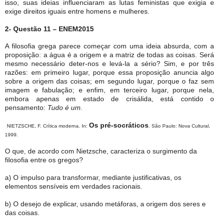
isso, suas ideias influenciaram as lutas feministas que exigia e
exige direitos iguais entre homens e mulheres.
2- Questão 11 – ENEM2015
A filosofia grega parece começar com uma ideia absurda, com a
proposição: a água é a origem e a matriz de todas as coisas. Será
mesmo necessário deter-nos e levá-la a sério? Sim, e por três
razões: em primeiro lugar, porque essa proposição anuncia algo
sobre a origem das coisas; em segundo lugar, porque o faz sem
imagem e fabulação; e enfim, em terceiro lugar, porque nela,
embora apenas em estado de crisálida, está contido o
pensamento:
Tudo é um.
Os pré-socráticos
NIETZSCHE, F. Crítica moderna. In:
. São Paulo: Nova Cultural,
1999.
O que, de acordo com Nietzsche, caracteriza o surgimento da
filosofia entre os gregos?
a) O impulso para transformar, mediante justificativas, os
elementos sensíveis em verdades racionais.
b) O desejo de explicar, usando metáforas, a origem dos seres e
das coisas.