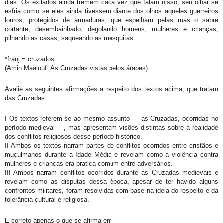
dias. Os exilados ainda tremem cada vez que falam nisso, seu olhar se
esfria como se eles ainda tivessem diante dos olhos aqueles guerreiros
louros, protegidos de armaduras, que espelham pelas ruas o sabre
cortante, desembainhado, degolando homens, mulheres e crianças,
pilhando as casas, saqueando as mesquitas.
*franj = cruzados.
(Amin Maalouf. As Cruzadas vistas pelos árabes)
Avalie as seguintes afirmações a respeito dos textos acima, que tratam
das Cruzadas.
I Os textos referem-se ao mesmo assunto — as Cruzadas, ocorridas no
período medieval —, mas apresentam visões distintas sobre a realidade
dos conflitos religiosos desse período histórico.
II Ambos os textos narram partes de conflitos ocorridos entre cristãos e
muçulmanos durante a Idade Média e revelam como a violência contra
mulheres e crianças era pratica comum entre adversários.
III Ambos narram conflitos ocorridos durante as Cruzadas medievais e
revelam como as disputas dessa época, apesar de ter havido alguns
confrontos militares, foram resolvidas com base na ideia do respeito e da
tolerância cultural e religiosa.
E correto apenas o que se afirma em