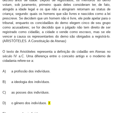
dezoito anos de idade. Depois de registrados, os membros do demo
votam, sob juramento, primeiro: quais deles consideram ter, de fato,
atingido a idade legal e os que não a atingiram retornam ao status de
criança; segundo: quais os homens que são livres e nascidos como a lei
prescreve. Se decidem que um homem não é livre, ele pode apelar para o
tribunal, enquanto os concidadãos do demo elegem cinco de seu grupo
como acusadores; se for decidido que o julgado não tem direito de ser
registrado como cidadão, a cidade o vende como escravo, mas se ele
vencer a causa os representantes do demo são obrigados a registrá-lo.
(ARISTÓTELES. A Constituição de Atenas)
O texto de Aristóteles representa a definição do cidadão em Atenas no
século IV a.C. Uma diferença entre o conceito antigo e o moderno de
cidadania refere-se a:
A)
a profissão dos indivíduos.
B)
a ideologia dos indivíduos.
C)
as posses dos indivíduos.
D)
o gênero dos indivíduos.
X