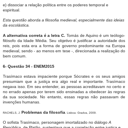
e) dissociar a relação política entre os poderes temporal e
espiritual.
Esta questão aborda a filosofia medieval, especialmente das ideias
da escolástica.
A alternativa correta é a letra C.
Tomás de Aquino é um teólogo-
filósofo da Idade Média. Seu objetivo é justificar a autoridade dos
reis, pois esta era a forma de governo predominante na Europa
medieval, sendo - ao menos em tese -, direcionada a realização do
bem comum.
6- Questão 34 - ENEM2015
Trasímaco estava impaciente porque Sócrates e os seus amigos
presumiam que a justiça era algo real e importante. Trasímaco
negava isso. Em seu entender, as pessoas acreditavam no certo e
no errado apenas por terem sido ensinadas a obedecer às regras
da sua sociedade. No entanto, essas regras não passavam de
invenções humanas.
Problemas da filosofia
RACHELS, J.
. Lisboa: Gradva, 2009.
O sofista Trasímaco, personagem imortalizado no diálogo
A
República
, de Platão, sustentava que a correlação entre justiça e