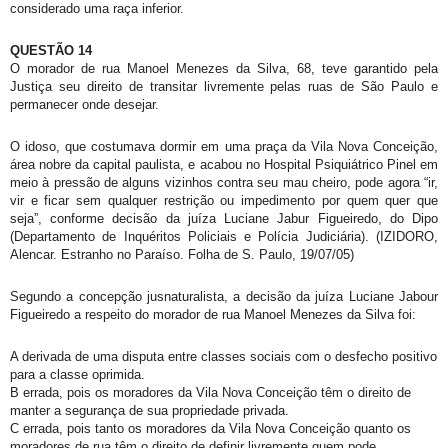
considerado uma raça inferior.
QUESTÃO 14
O morador de rua Manoel Menezes da Silva, 68, teve garantido pela
Justiça seu direito de transitar livremente pelas ruas de São Paulo e
permanecer onde desejar.
O idoso, que costumava dormir em uma praça da Vila Nova Conceição,
área nobre da capital paulista, e acabou no Hospital Psiquiátrico Pinel em
meio à pressão de alguns vizinhos contra seu mau cheiro, pode agora “ir,
vir e ficar sem qualquer restrição ou impedimento por quem quer que
seja”, conforme decisão da juíza Luciane Jabur Figueiredo, do Dipo
(Departamento de Inquéritos Policiais e Polícia Judiciária). (IZIDORO,
Alencar. Estranho no Paraíso. Folha de S. Paulo, 19/07/05)
Segundo a concepção jusnaturalista, a decisão da juíza Luciane Jabour
Figueiredo a respeito do morador de rua Manoel Menezes da Silva foi:
A derivada de uma disputa entre classes sociais com o desfecho positivo
para a classe oprimida.
B errada, pois os moradores da Vila Nova Conceição têm o direito de
manter a segurança de sua propriedade privada.
C errada, pois tanto os moradores da Vila Nova Conceição quanto os
moradores de rua têm o direito de definir livremente quem pode