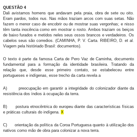
QUESTÃO 4
Dali avistamos homens que andavam pela praia, obra de sete ou oito.
Eram pardos, todos nus. Nas mãos traziam arcos com suas setas. Não
fazem o menor caso de encobrir ou de mostrar suas vergonhas; e nisso
têm tanta inocência como em mostrar o rosto. Ambos traziam os beiços
de baixo furados e metidos neles seus ossos brancos e verdadeiros. Os
cabelos seus são corredios. (CAMINHA, P. V. Carta. RIBEIRO, D. et al.
Viagem pela históriado Brasil: documentos).
O texto é parte da famosa Carta de Pero Vaz de Caminha, documento
fundamental para a formação da identidade brasileira. Tratando da
relação que, desde esse primeiro contato, se estabeleceu entre
portugueses e indígenas, esse trecho da carta revela a
A)
preocupação em garantir a integridade do colonizador diante da
resistência dos índios à ocupação da terra.
B)
postura etnocêntrica do europeu diante das características físicas
e práticas culturais do indígena.
X
C)
orientação da política da Coroa Portuguesa quanto à utilização dos
nativos como mão de obra para colonizar a nova terra.